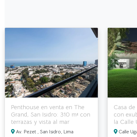
Penthouse en venta en The
Casa de 
Grand, San Isidro: 310 m² con
con exub
terrazas y vista al mar
la Calle
Av. Pezet , San Isidro, Lima
Calle Ug