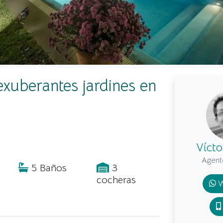
exuberantes jardines en
Víct
Agent
5 Baños
3
cocheras
W