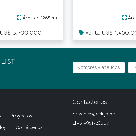
Área de 1265 m²
Área
 US$ 3,700,000
Venta US$ 1,450,
 LIST
Nombres y apellidos
E-m
Contáctenos:
ventas@delujo.pe
s
Proyectos
+51-951723507
log
Contáctenos