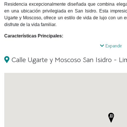
Residencia excepcionalmente diseñada que combina eleg
en una ubicación privilegiada en San Isidro. Esta impresio
Ugarte y Moscoso, ofrece un estilo de vida de lujo con un en
disfrute de la vida familiar.
Características Principales:
Expandir
Espacios Amplios y Luminosos:
Con una impresionante ár
de 550 m2, esta casa ofrece generosos espacios interiores y e
Calle Ugarte y Moscoso San Isidro - Li
Piscina y Jardín Exuberante:
El corazón de la casa es su fa
de relajación y entretenimiento al aire libre para toda la famili
Diseño Funcional:
Distribuida en dos niveles, la casa c
cocina completamente equipada en el primer nivel, mientr
dormitorios, una sala de estar y una pequeña terraza con vist
Área de Servicio Completa:
Con una área de servicio compl
comodidades para una vida cotidiana sin complicaciones.
Ubicación Privilegiada: