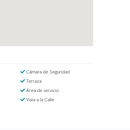
a calle Ugarte y Moscoso y la calle Dionisio
bicación en esquina la convierte en una joya
do lo que necesitas para una vida llena de
Cámara de Seguridad
Terraza
Área de servicio
Vista a la Calle