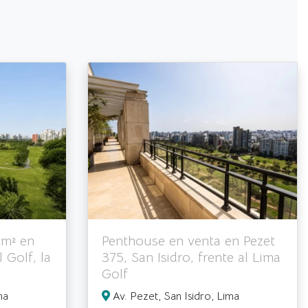
 m² en
Penthouse en venta en Pezet
l Golf, la
375, San Isidro, frente al Lima
Golf
ma
Av. Pezet, San Isidro, Lima