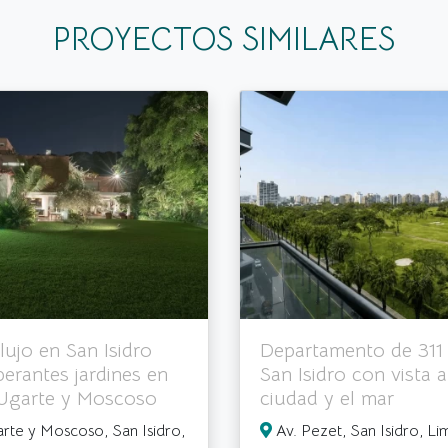
PROYECTOS SIMILARES
lujo en San Isidro
Departamento de 311
erantes jardines en
San Isidro con vista a
 Ugarte y Moscoso
ciudad y el mar
arte y Moscoso, San Isidro,
Av. Pezet, San Isidro, Li