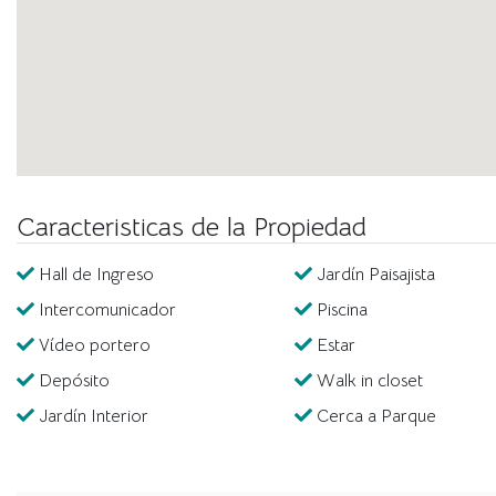
Doble Acceso y Ubicación en Esquina:
Con acceso desde l
Anchorena, esta casa ofrece conveniencia y privacidad. Su u
codiciada en la zona clásica de San Isidro, cerca de to
comodidades y placeres.
Caracteristicas de la Propiedad
Hall de Ingreso
Jardín Paisajista
Intercomunicador
Piscina
Vídeo portero
Estar
Depósito
Walk in closet
Jardín Interior
Cerca a Parque