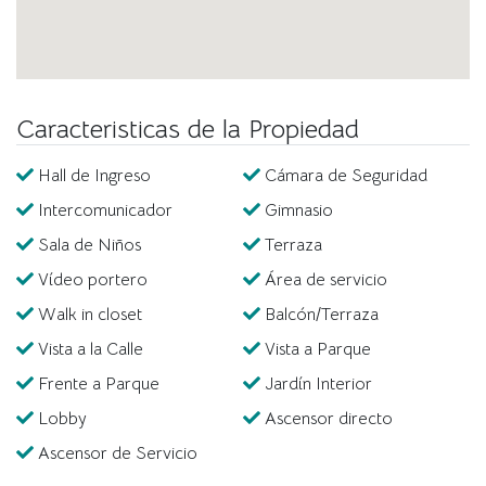
Amplias Áreas:
Los departamentos cuentan con flats
desde 206 m², ofreciendo espacios generosos y
funcionales. Penthouses desde 420 m².
Distribución Perfecta:
Con 4 departamentos por piso,
cada hogar garantiza privacidad y exclusividad.
Caracteristicas de la Propiedad
Vistas Inigualables:
Disfruta de panorámicas verdes y
tranquilas hacia el parque Naciones Unidas desde la
Hall de Ingreso
Cámara de Seguridad
comodidad de tu hogar.
Intercomunicador
Gimnasio
Amenidades y Servicios:
Sala de Niños
Terraza
Vídeo portero
Área de servicio
Vistas Panorámicas:
Todos los departamentos ofrecen
vistas privilegiadas al parque Naciones Unidas y a la
Walk in closet
Balcón/Terraza
calle Ignacio Merino, aportando una sensación de paz
Vista a la Calle
Vista a Parque
y conexión con la naturaleza y el entorno urbano.
Frente a Parque
Jardín Interior
Lobby
totalmente equipado
Gimnasio
Lobby
Ascensor directo
Sala de juegos para niños
Ascensor de Servicio
Seguridad 24/7:
Sistema de seguridad avanzado para