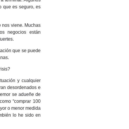
o que es seguro, es
e nos viene. Muchas
os negocios están
uertes.
uación que se puede
anas.
isis?
tuación y cualquier
lvan desordenados e
l temor se adueñe de
s como “comprar 100
mayor o menor medida
mbién lo he sido en