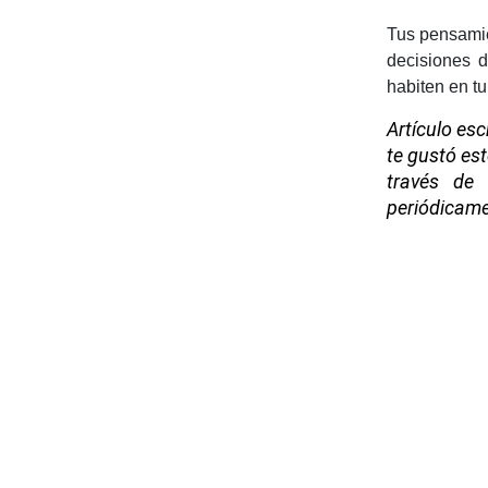
Tus pensamien
decisiones 
habiten en t
Artículo esc
te gustó es
través de 
periódicame