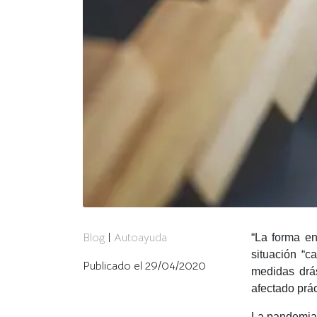
Blog
|
Autoayuda
“La forma e
situación “c
Publicado el 29/04/2020
medidas drá
afectado prác
La pandemia 