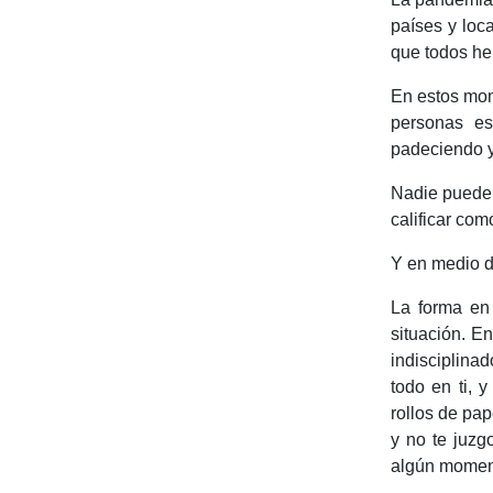
países y loc
que todos he
En estos mom
personas es
padeciendo y
Nadie puede 
calificar com
Y en medio d
La forma en 
situación. E
indisciplina
todo en ti, 
rollos de pa
y no te juzg
algún momen