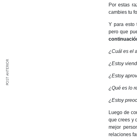
Por estas ra
cambies tu f
Y para esto 
pero que pue
continuació
¿Cuál es el a
POST ANTERIOR
¿Estoy viend
¿Estoy aprov
¿Qué es lo r
¿Estoy preo
Luego de con
que crees y 
mejor person
relaciones fa