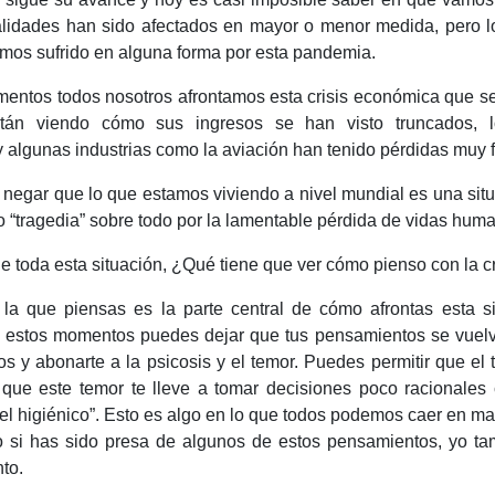
alidades han sido afectados en mayor o menor medida, pero l
mos sufrido en alguna forma por esta pandemia.
entos todos nosotros afrontamos esta crisis económica que s
tán viendo cómo sus ingresos se han visto truncados, l
 algunas industrias como la aviación han tenido pérdidas muy f
negar que lo que estamos viviendo a nivel mundial es una sit
o “tragedia” sobre todo por la lamentable pérdida de vidas hum
e toda esta situación, ¿Qué tiene que ver cómo pienso con la cr
la que piensas es la parte central de cómo afrontas esta si
n estos momentos puedes dejar que tus pensamientos se vue
dos y abonarte a la psicosis y el temor. Puedes permitir que e
y que este temor te lleve a tomar decisiones poco racionale
pel higiénico”. Esto es algo en lo que todos podemos caer en 
o si has sido presa de algunos de estos pensamientos, yo ta
to.