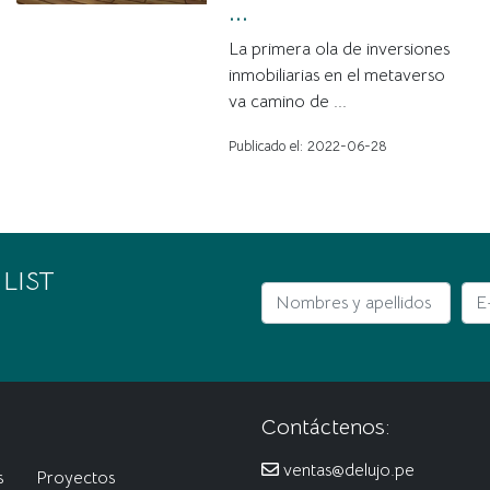
...
La primera ola de inversiones
inmobiliarias en el metaverso
va camino de ...
Publicado el: 2022-06-28
 LIST
Nombres y apellidos
E-m
Contáctenos:
ventas@delujo.pe
s
Proyectos