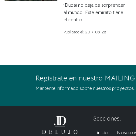
¡Dubái no deja de sorprender
al mundo! Este emirato tiene
el centro ...
Publicado el: 2017-03-28
Registrate en nuestro MAILING
Mantente informado sobre nuestros proyectos.
Secciones:
inicio
Nosotro