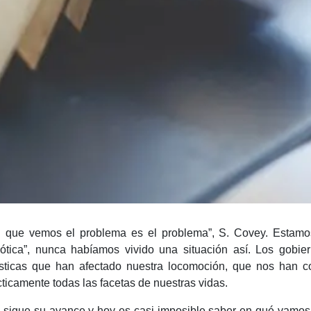
n que vemos el problema es el problema”, S. Covey. Estam
aótica”, nunca habíamos vivido una situación así. Los gobi
sticas que han afectado nuestra locomoción, que nos han c
ticamente todas las facetas de nuestras vidas.
sigue su avance y hoy es casi imposible saber en qué vamos 