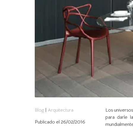
Blog
|
Arquitectura
Los universos
para darle l
Publicado el 26/02/2016
mundialmente