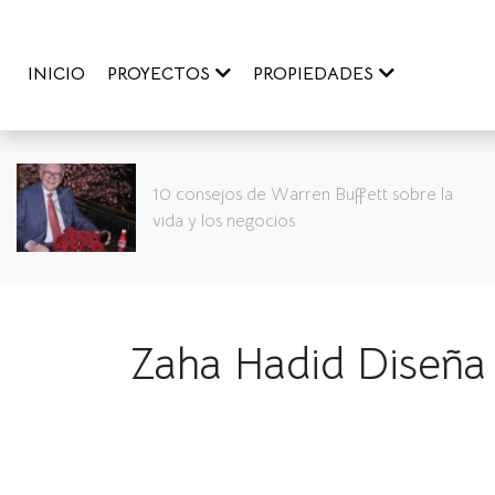
INICIO
PROYECTOS
PROPIEDADES
s de Warren Buffett sobre la
Cinco de 
negocios
mundo qu
Zaha Hadid Diseña 