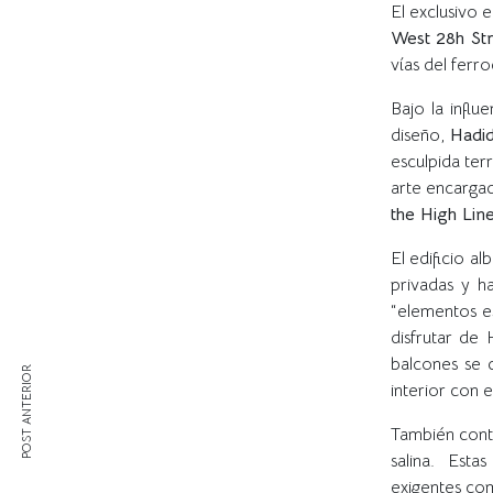
El exclusivo 
West 28h Str
vías del ferroc
Bajo la influ
diseño,
Hadi
esculpida ter
arte encarga
the High Lin
El edificio a
privadas y h
“elementos e
disfrutar de 
balcones se d
POST ANTERIOR
interior con e
También conta
salina. Esta
exigentes co