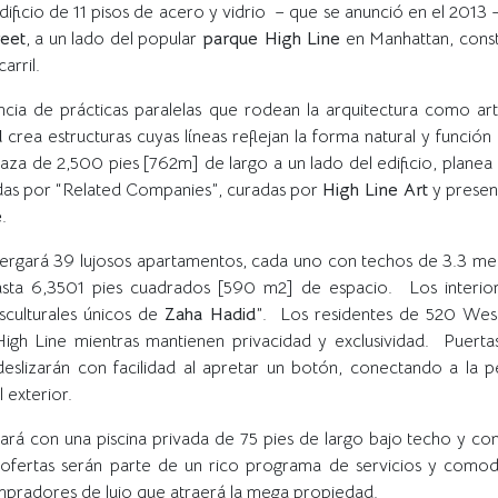
edificio de 11 pisos de acero y vidrio – que se anunció en el 2013 
eet
, a un lado del popular
parque High Line
en Manhattan, const
arril.
encia de prácticas paralelas que rodean la arquitectura como ar
d
crea estructuras cuyas líneas reflejan la forma natural y funci
raza de 2,500 pies [762m] de largo a un lado del edificio, plane
das por “Related Companies”, curadas por
High Line Art
y presen
e
.
lbergará 39 lujosos apartamentos, cada uno con techos de 3.3 me
asta 6,3501 pies cuadrados [590 m2] de espacio. Los interior
sculturales únicos de
Zaha Hadid
”. Los residentes de 520 Wes
High Line mientras mantienen privacidad y exclusividad. Puertas
eslizarán con facilidad al apretar un botón, conectando a la p
l exterior.
rá con una piscina privada de 75 pies de largo bajo techo y con
s ofertas serán parte de un rico programa de servicios y como
mpradores de lujo que atraerá la mega propiedad.