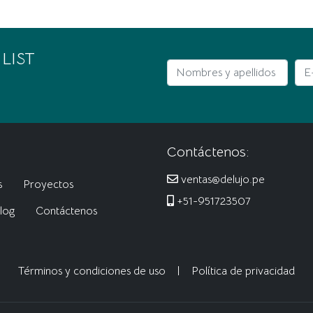
 LIST
Nombres y apellidos
E-m
Contáctenos:
ventas@delujo.pe
s
Proyectos
+51-951723507
log
Contáctenos
Términos y condiciones de uso
|
Política de privacidad