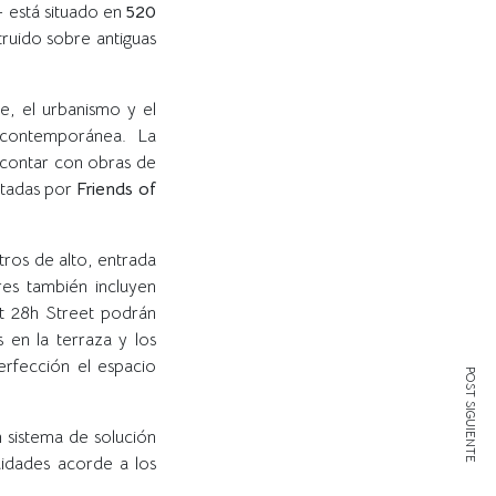
– está situado en
520
ruido sobre antiguas
te, el urbanismo y el
ón contemporánea. La
a contar con obras de
tadas por
Friends of
tros de alto, entrada
es también incluyen
t 28h Street podrán
 en la terraza y los
erfección el espacio
POST SIGUIENTE
 sistema de solución
didades acorde a los