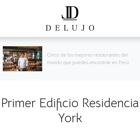
los mejores restaurantes del
SURRE
e puedes encontrar en Perú
Primer Edificio Residenci
York